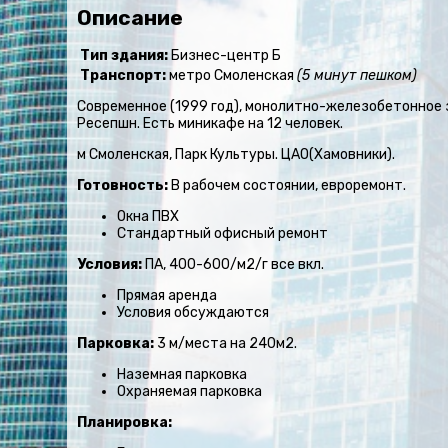
Описание
Тип здания:
Бизнес-центр Б
Транспорт:
метро Смоленская
(5 минут пешком)
Современное (1999 год), монолитно-железобетонное 
Ресепшн. Есть миникафе на 12 человек.
м Смоленская, Парк Культуры. ЦАО(Хамовники).
Готовность:
В рабочем состоянии, евроремонт.
Окна ПВХ
Стандартный офисный ремонт
Условия:
ПА, 400-600/м2/г все вкл.
Прямая аренда
Условия обсуждаются
Парковка:
3 м/места на 240м2.
Наземная парковка
Охраняемая парковка
Планировка: