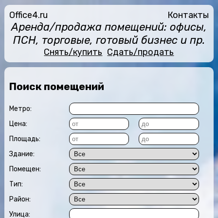
Office4.ru
Контакты
Аренда/продажа помещений: офисы,
ПСН, торговые, готовый бизнес и пр.
Снять/купить
Сдать/продать
Поиск помещений
Метро
:
Цена
:
Площадь
:
Здание:
Помещен
:
Тип
:
Район:
Улица: