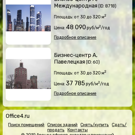
Международная
(ID: 8718)
2
Площадь: от 30 до 320 м
48 090
2
Цена:
руб/м
/год
Подробное описание
Бизнес-центр А,
Павелецкая
(ID: 60)
2
Площадь: от 30 до 320 м
37 785
2
Цена:
руб/м
/год
Подробное описание
Office4.ru
Поиск помещений
Список зданий
Снять/купить
Сдать/
продать
Контакты