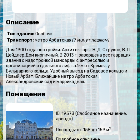
Описание
Тип здания:
Особняк
Транспорт:
метро Арбатская
(7 минут пешком)
Дом 1900 года постройки. Архитекторы: Н. Д. Струков, В. П.
Цейдлер.Дом кирпичный. В 2013 г. завершена реставрация
здания с надстройкой мансарды с антресолью и
организацией отдельного лифта.1км от Кремля, у
Бульварного кольца. Удобный выезд на Садовое кольцо и
Новый Арбат. Ближайшие метро Арбатская,
Александровский сад и Баррикадная.
Помещения
ID: 19573 (Свободное назначение,
аренда)
2
Площадь: от 158 до 159 м
Подробное описание