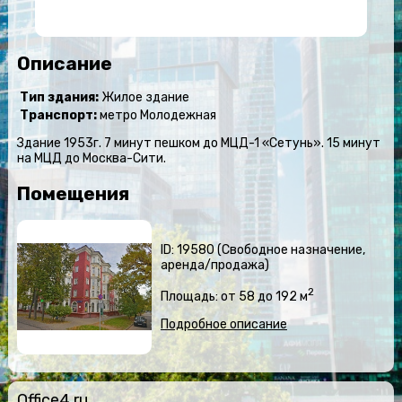
Описание
Тип здания:
Жилое здание
Транспорт:
метро Молодежная
Здание 1953г. 7 минут пешком до МЦД-1 «Сетунь». 15 минут
на МЦД до Москва-Сити.
Помещения
ID: 19580 (Свободное назначение,
аренда/продажа)
2
Площадь: от 58 до 192 м
Подробное описание
Office4.ru