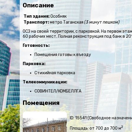
Описание
Тип здания:
Особняк
Транспорт:
метро Таганская
(3 минут пешком)
ОСЗ на своей территории, с парковкой. На первом эт
60 рабочих мест. Полная реконструкция под банк в 2013
Готовность:
Помещения готовы к въезду
Парковка:
Стихийная парковка
Телекоммуникации:
СОВИНТЕЛ/КОМБЕЛЛГА
Помещения
ID: 15541 (Свободное назначен
2
Площадь: от 700 до 700 м