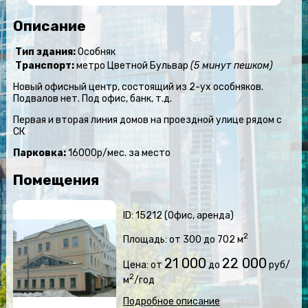
Описание
Тип здания:
Особняк
Транспорт:
метро Цветной Бульвар
(5 минут пешком)
Новый офисный центр, состоящий из 2-ух особняков.
Подвалов нет. Под офис, банк, т.д.
Первая и вторая линия домов на проездной улице рядом с
СК
Парковка:
16000р/мес. за место
Помещения
ID: 15212 (Офис, аренда)
2
Площадь: от 300 до 702 м
21 000
22 000
Цена: от
до
руб/
2
м
/год
Подробное описание