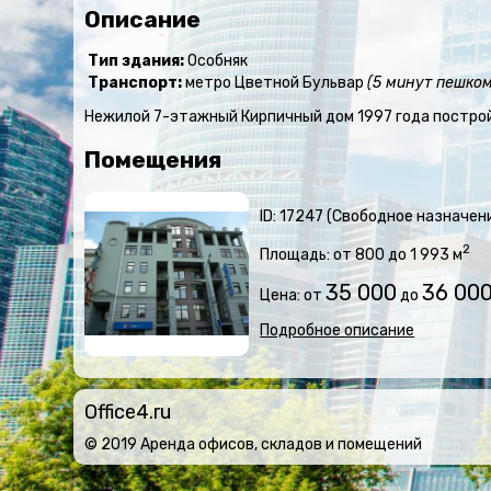
Описание
Тип здания:
Особняк
Транспорт:
метро Цветной Бульвар
(5 минут пешком
Нежилой 7-этажный Кирпичный дом 1997 года построй
Помещения
ID: 17247 (Свободное назначен
2
Площадь: от 800 до 1 993 м
35 000
36 00
Цена: от
до
Подробное описание
Office4.ru
© 2019 Аренда офисов, складов и помещений