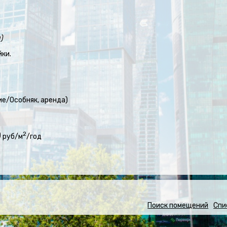
)
ки.
ие/Особняк, аренда)
0
2
руб/м
/год
Поиск помещений
Спи