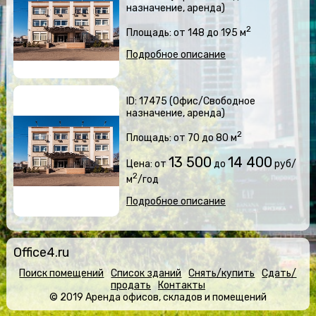
назначение, аренда)
2
Площадь: от 148 до 195 м
Подробное описание
ID: 17475 (Офис/Свободное
назначение, аренда)
2
Площадь: от 70 до 80 м
13 500
14 400
Цена: от
до
руб/
2
м
/год
Подробное описание
Office4.ru
Поиск помещений
Список зданий
Снять/купить
Сдать/
продать
Контакты
© 2019 Аренда офисов, складов и помещений