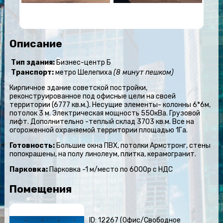
Описание
Тип здания:
Бизнес-центр Б
Транспорт:
метро Шелепиха
(8 минут пешком)
Кирпичное здание советской постройки,
реконструированное под офисные цели на своей
территории (6777 кв.м.). Несущие элементы- колонны 6*6м,
потолок 3 м. Электрическая мощность 550кВа. Грузовой
лифт. Дополнительно -теплый склад 3703 кв.м. Все на
огороженной охраняемой территории площадью 1Га.
Готовность:
Большие окна ПВХ, потолки Армстронг, стены
попокрашены, на полу линолеум, плитка, керамогранит.
Парковка:
Парковка -1 м/место по 6000р с НДС
Помещения
ID: 12267 (Офис/Свободное