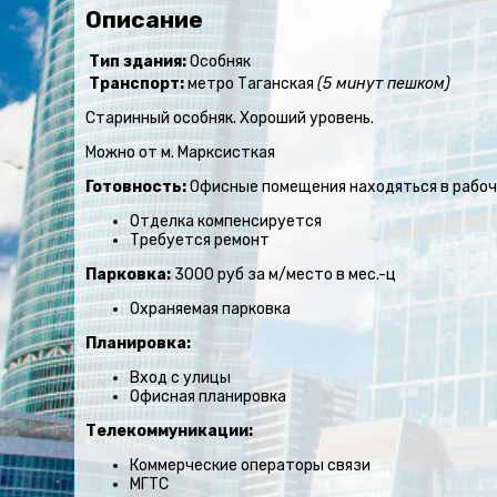
Описание
Тип здания:
Особняк
Транспорт:
метро Таганская
(5 минут пешком)
Старинный особняк. Хороший уровень.
Можно от м. Марксисткая
Готовность:
Офисные помещения находяться в рабоче
Отделка компенсируется
Требуется ремонт
Парковка:
3000 руб за м/место в мес.-ц
Охраняемая парковка
Планировка:
Вход с улицы
Офисная планировка
Телекоммуникации:
Коммерческие операторы связи
МГТС