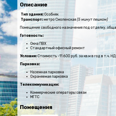
Описание
Тип здания:
Особняк
Транспорт:
метро Смоленская
(5 минут пешком)
Помещение свободного назначения под отделку, общая
Готовность:
Окна ПВХ
Стандартный офисный ремонт
Условия:
Стоимость -11 600 руб. за кв.м в год в т.ч. Н
Парковка:
Наземная парковка
Охраняемая парковка
Телекоммуникации:
Коммерческие операторы связи
МГТС
Помещения