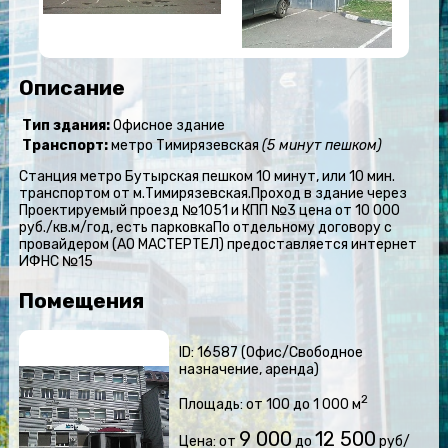
Описание
Тип здания:
Офисное здание
Транспорт:
метро Тимирязевская
(5 минут пешком)
Станция метро Бутырская пешком 10 минут, или 10 мин.
транспортом от м.Тимирязевская.Проход в здание через
Проектируемый проезд №1051 и КПП №3 цена от 10 000
руб./кв.м/год, есть парковкаПо отдельному договору с
провайдером (АО МАСТЕРТЕЛ) предоставляется интернет
ИФНС №15
Помещения
ID: 16587 (Офис/Свободное
назначение, аренда)
2
Площадь: от 100 до 1 000 м
9 000
12 500
Цена: от
до
руб/