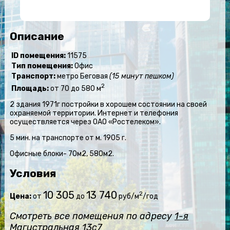
Описание
ID помещения:
11575
Тип помещения:
Офис
Транспорт:
метро Беговая
(15 минут пешком)
2
Площадь:
от 70 до 580 м
2 здания 1971г постройки в хорошем состоянии на своей
охраняемой территории. Интернет и телефония
осуществляется через ОАО «Ростелеком».
5 мин. на транспорте от м. 1905 г.
Офисные блоки- 70м2, 580м2.
Условия
10 305
13 740
2
Цена:
от
до
руб/м
/год
Смотреть все помещения по адресу
1-я
Магистральная 13с7