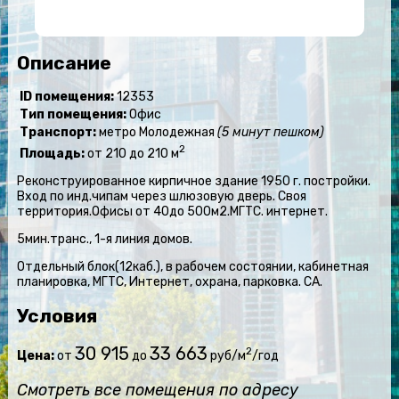
Описание
ID помещения:
12353
Тип помещения:
Офис
Транспорт:
метро Молодежная
(5 минут пешком)
2
Площадь:
от 210 до 210 м
Реконструированное кирпичное здание 1950 г. постройки.
Вход по инд.чипам через шлюзовую дверь. Своя
территория.Офисы от 40до 500м2.МГТС. интернет.
5мин.транс., 1-я линия домов.
Отдельный блок(12каб.), в рабочем состоянии, кабинетная
планировка, МГТС, Интернет, охрана, парковка. СА.
Условия
30 915
33 663
2
Цена:
от
до
руб/м
/год
Смотреть все помещения по адресу