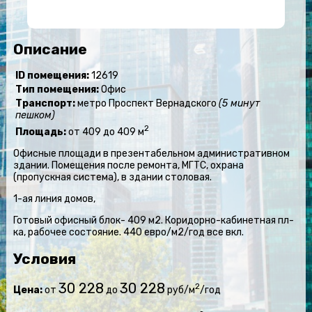
Описание
ID помещения:
12619
Тип помещения:
Офис
Транспорт:
метро Проспект Вернадского
(5 минут
пешком)
2
Площадь:
от 409 до 409 м
Офисные площади в презентабельном административном
здании. Помещения после ремонта, МГТС, охрана
(пропускная система), в здании столовая.
1-ая линия домов,
Готовый офисный блок- 409 м2. Коридорно-кабинетная пл-
ка, рабочее состояние. 440 евро/м2/год все вкл.
Условия
30 228
30 228
2
Цена:
от
до
руб/м
/год