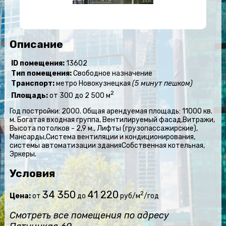
Описание
ID помещения:
13602
Тип помещения:
Свободное назначение
Транспорт:
метро Новокузнецкая
(5 минут пешком)
2
Площадь:
от 300 до 2 500 м
Год постройки: 2000. Общая арендуемая площадь: 11000 кв.
м. Богатая входная группа, Вентилируемый фасад,Витражи,
Высота потолков - 2,9 м., Лифты (грузопассажирские),
Мансарды,Система вентиляции и кондиционирования,
системы автоматизации зданияСобственная котельная,
Эркеры.
Условия
34 350
41 220
2
Цена:
от
до
руб/м
/год
Смотреть все помещения по адресу