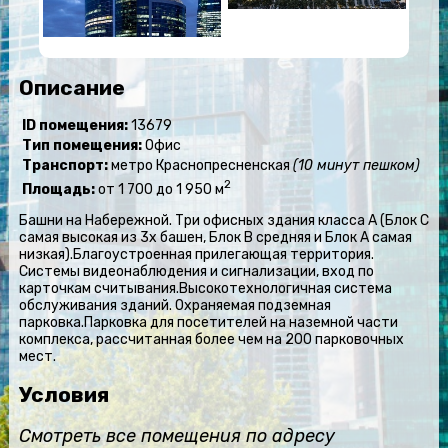
Описание
ID помещения:
13679
Тип помещения:
Офис
Транспорт:
метро Краснопресненская
(10 минут пешком)
2
Площадь:
от 1 700 до 1 950 м
Башни на Набережной. Три офисных здания класса А (Блок С
самая высокая из 3х башен, Блок В средняя и Блок А самая
низкая).Благоустроенная прилегающая территория.
Системы видеонаблюдения и сигнализации, вход по
карточкам считывания.Высокотехнологичная система
обслуживания зданий. Охраняемая подземная
парковка.Парковка для посетителей на наземной части
комплекса, рассчитанная более чем на 200 парковочных
мест.
Условия
Смотреть все помещения по адресу