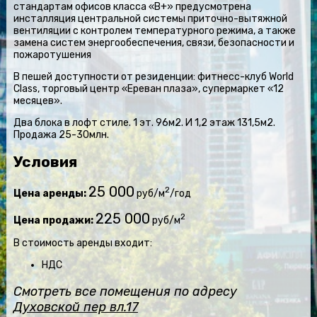
стандартам офисов класса «В+» предусмотрена
инсталляция центральной системы приточно-вытяжной
вентиляции с контролем температурного режима, а также
замена систем энергообеспечения, связи, безопасности и
пожаротушения
В пешей доступности от резиденции: фитнесс-клуб World
Class, торговый центр «Ереван плаза», супермаркет «12
месяцев».
Два блока в лофт стиле. 1 эт. 96м2. И 1,2 этаж 131,5м2.
Продажа 25-30млн.
Условия
25 000
2
Цена аренды:
руб/м
/год
225 000
2
Цена продажи:
руб/м
В стоимость аренды входит:
НДС
Смотреть все помещения по адресу
Духовской пер вл.17