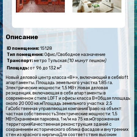
Описание
ID помещения:
15128
Тип помещения:
Офис/Свободное назначение
Транспорт:
метро Тульская
(10 минут пешком)
2
Площадь:
от 96 до 132 м
Новый деловой центр класса «В+», включающий в себяloft
апартаменты. Площадь земельного участка 1,85 га.
Электрические мощности: 1,5 МВт.Новая деловая
резиденция, включающая в себя апартаменты в
современном стиле LOFT и офисы класса В+Общая площадь:
около 20 000 кв.мПлощадь земельного участка: 2,5
ГаСобственная управляющая компанияПраво на объект:
частная собственностьЭлектрические мощности: 1,5
МВтОхраняемая парковка, 1 м/м на 75 кв.мОгороженная
территорияКачественная реконструкция зданий с
сохранением исторического облика фасадов и внутренних
стен из красного кирпичаДля соответствия высоким