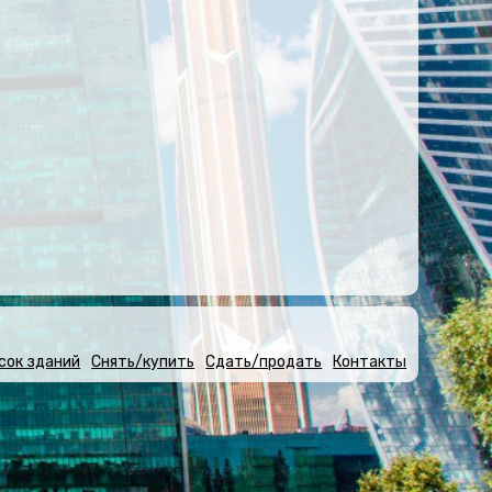
сок зданий
Снять/купить
Сдать/продать
Контакты