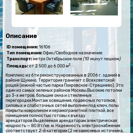
Описание
ID помещения:
16106
Тип помещения:
Офис/Свободное назначение
Транспорт:
метро Октябрьское поле
(10 минут пешком)
2
Площадь:
от 2 500 до 6 000 м
Комплекс из 6ти реконструированных в 2006 г. зданий в
районе Щукино. Территория граничит с Всехсвятской
рощей (южной частью парка Покровское-Стрешнево). Это
один из самых зеленых районов Москвы.Высокие потолки
до 3-х метров, большие окна и стеклянные
перегородки.Монтаж освещения, подвесных потолков,
силовых и слаботочных сетей выполнен под ключ, полы
покрыты ковролином и керамогранитной плиткой, все
помещения полностью готовы к въезду
арендаторов.Выделяемая арендаторам электрическая
мощность — 80 Вт/кв. м. Надежность электроснабжения
соответствует 2-й категории (2 независимых источника,