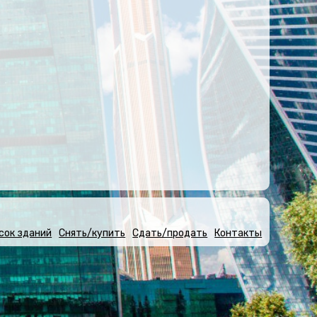
сок зданий
Снять/купить
Сдать/продать
Контакты