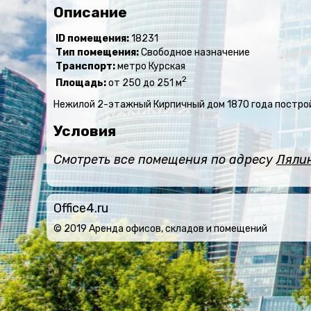
Описание
ID помещения:
18231
Тип помещения:
Свободное назначение
Транспорт:
метро Курская
2
Площадь:
от 250 до 251 м
Нежилой 2-этажный Кирпичный дом 1870 года постро
Условия
Смотреть все помещения по адресу
Лялин
Office4.ru
© 2019 Аренда офисов, складов и помещений