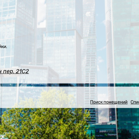
йки.
 пер. 21С2
Поиск помещений
Спи