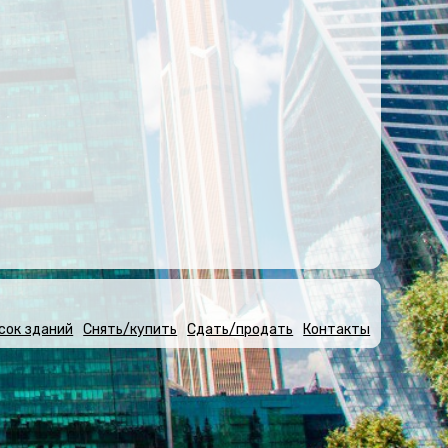
сок зданий
Снять/купить
Сдать/продать
Контакты