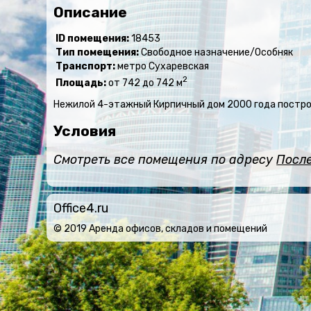
Описание
ID помещения:
18453
Тип помещения:
Свободное назначение/Особняк
Транспорт:
метро Сухаревская
2
Площадь:
от 742 до 742 м
Нежилой 4-этажный Кирпичный дом 2000 года постройк
Условия
Смотреть все помещения по адресу
После
Office4.ru
© 2019 Аренда офисов, складов и помещений