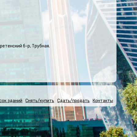
ретенский б-р, Трубная.
сок зданий
Снять/купить
Сдать/продать
Контакты