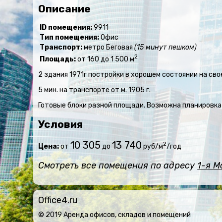
Описание
ID помещения:
9911
Тип помещения:
Офис
Транспорт:
метро Беговая
(15 минут пешком)
2
Площадь:
от 160 до 1 500 м
2 здания 1971г постройки в хорошем состоянии на с
5 мин. на транспорте от м. 1905 г.
Готовые блоки разной площади. Возможна планировка
Условия
10 305
13 740
2
Цена:
от
до
руб/м
/год
Смотреть все помещения по адресу
1-я М
Office4.ru
© 2019 Аренда офисов, складов и помещений